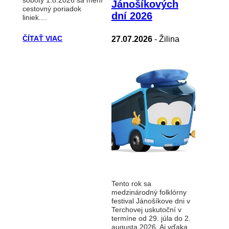
soboty 1.8.2026 sa mení
Jánošíkových
cestovný poriadok
dní 2026
liniek....
ČÍTAŤ VIAC
27.07.2026
- Žilina
Tento rok sa
medzinárodný folklórny
festival Jánošíkove dni v
Terchovej uskutoční v
termíne od 29. júla do 2.
augusta 2026. Aj vďaka