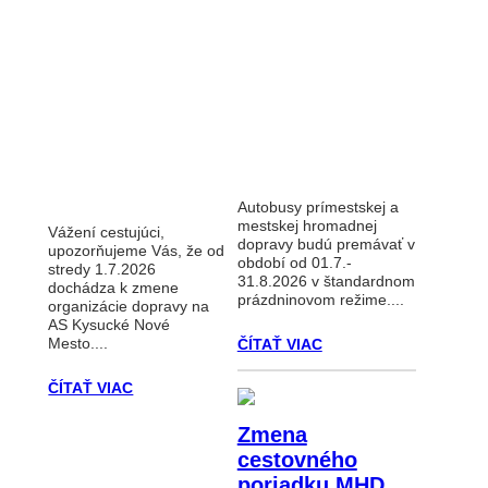
Autobusy prímestskej a
mestskej hromadnej
Vážení cestujúci,
dopravy budú premávať v
upozorňujeme Vás, že od
období od 01.7.-
stredy 1.7.2026
31.8.2026 v štandardnom
dochádza k zmene
prázdninovom režime....
organizácie dopravy na
AS Kysucké Nové
Mesto....
ČÍTAŤ VIAC
ČÍTAŤ VIAC
Zmena
cestovného
poriadku MHD