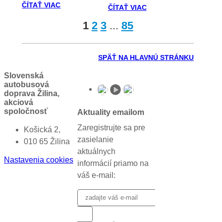
ČÍTAŤ VIAC
ČÍTAŤ VIAC
1
2
3
...
85
SPÄŤ NA HLAVNÚ STRÁNKU
Slovenská
autobusová
doprava Žilina,
akciová
spoločnosť
Aktuality emailom
Zaregistrujte sa pre
Košická 2,
zasielanie
010 65 Žilina
aktuálnych
Nastavenia cookies
informácií priamo na
váš e-mail: