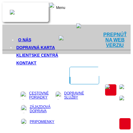
Menu
PREPNÚŤ
NA WEB
O NÁS
VERZIU
DOPRAVNÁ KARTA
KLIENTSKE CENTRÁ
KONTAKT
CESTOVNÉ
DOPRAVNÉ
PORIADKY
SLUŽBY
ZÁJAZDOVÁ
DOPRAVA
PRIPOMIENKY