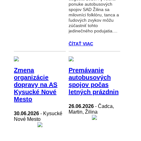
ponuke autobusových
spojov SAD Žilina sa
milovníci folklóru, tanca a
ľudových zvykov môžu
zúčastniť tohto
jedinečného podujatia....
ČÍTAŤ VIAC
Zmena
Premávanie
organizácie
autobusových
dopravy na AS
spojov počas
Kysucké Nové
letných prázdnin
Mesto
26.06.2026
- Čadca,
Martin, Žilina
30.06.2026
- Kysucké
Nové Mesto