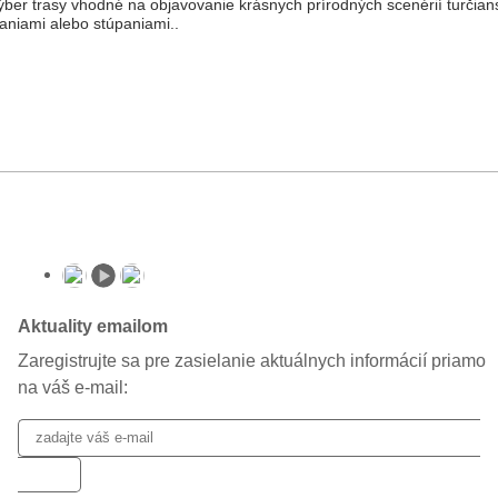
výber trasy vhodné na objavovanie krásnych prírodných scenérií turčian
saniami alebo stúpaniami..
Aktuality emailom
Zaregistrujte sa pre zasielanie aktuálnych informácií priamo
na váš e-mail: