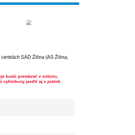
centrách SAD Žilina (AS Žilina,
poje budú premávať v sobotu,
 cyklobusy jazdiť aj v piatok.