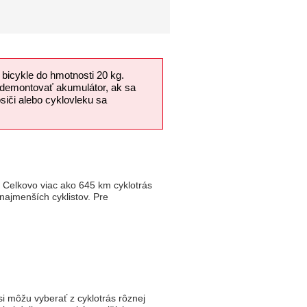
 bicykle do hmotnosti 20 kg.
 zdemontovať akumulátor, ak sa
siči alebo cyklovleku sa
u. Celkovo viac ako 645 km cyklotrás
 najmenších cyklistov. Pre
si môžu vyberať z cyklotrás rôznej