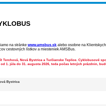
YKLOBUS
priamo na stránke
www.amsbus.sk
alebo osobne na Klientskych 
cov cestovných lístkov a miesteniek AMSBus.
lít Terchová, Nová Bystrica a Turčianske Teplice. Cyklobusové s
 od 1. júla do 31. augusta 2026, teda počas letných prázdnin, budú
ová Bystrica