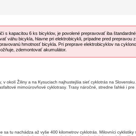
i s kapacitou 6 ks bicyklov, je povolené prepravovať iba štandardné
vať váhu bicykla, hlavne pri elektrobicykli, prípadne pred prepravou
ravovanú hmotnosť bicykla. Pri preprave elektrobicyklov na cyklono
umožňuje, zdemontovať akumulátor.
y, v okolí Žiliny a na Kysuciach najhustejšia sieť cyklotrás na Slovensk
 asfaltové mimoúrovňové cyklotrasy. Trasy náročné, stredne ľahké i pre
 sa tu nachádza až vyše 400 kilometrov cyklotrás. Milovníci cyklistiky 