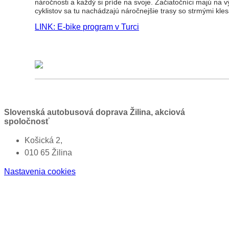
náročnosti a každý si príde na svoje. Začiatočníci majú na 
cyklistov sa tu nachádzajú náročnejšie trasy so strmými kle
LINK: E-bike program v Turci
Slovenská autobusová doprava Žilina, akciová
spoločnosť
Košická 2,
010 65 Žilina
Nastavenia cookies