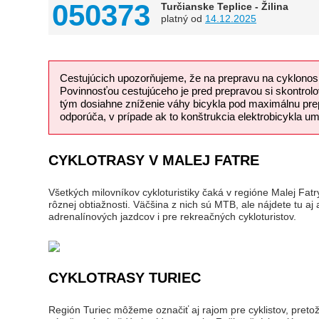
050373
Turčianske Teplice - Žilina
platný od
14.12.2025
Cestujúcich upozorňujeme, že na prepravu na cyklonosič
Povinnosťou cestujúceho je pred prepravou si skontrolo
tým dosiahne zníženie váhy bicykla pod maximálnu prep
odporúča, v prípade ak to konštrukcia elektrobicykla 
CYKLOTRASY V MALEJ FATRE
Všetkých milovníkov cykloturistiky čaká v regióne Malej Fatr
rôznej obtiažnosti. Väčšina z nich sú MTB, ale nájdete tu aj
adrenalínových jazdcov i pre rekreačných cykloturistov.
CYKLOTRASY TURIEC
Región Turiec môžeme označiť aj rajom pre cyklistov, pretože