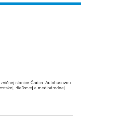
elezničnej stanice Čadca. Autobusovou
estskej, diaľkovej a medinárodnej