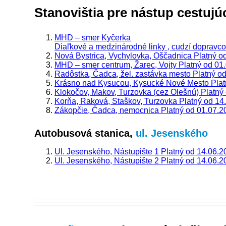
Stanovištia pre nástup cestuj
MHD – smer Kyčerka
Diaľkové a medzinárodné linky , cudzí dopravc
Nová Bystrica, Vychylovka, Oščadnica
Platný o
MHD – smer centrum, Žarec, Vojty
Platný od 01
Radôstka, Čadca, žel. zastávka mesto
Platný o
Krásno nad Kysucou, Kysucké Nové Mesto
Pla
Klokočov, Makov, Turzovka (cez Olešnú)
Platný
Korňa, Raková, Staškov, Turzovka
Platný od 14
Zákopčie, Čadca, nemocnica
Platný od 01.07.2
Autobusová stanica,
ul. Jesenského
Ul. Jesenského, Nástupište 1
Platný od 14.06.2
Ul. Jesenského, Nástupište 2
Platný od 14.06.2