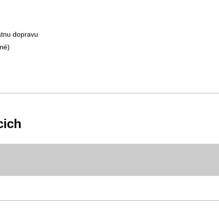
tátnu dopravu
žné)
cich