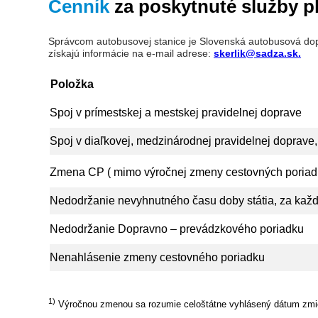
Cenník
za poskytnuté služby pl
Správcom autobusovej stanice je Slovenská autobusová dopr
získajú informácie na e-mail adrese:
skerlik@sadza.sk
.
Položka
Spoj v prímestskej a mestskej pravidelnej doprave
Spoj v diaľkovej, medzinárodnej pravidelnej doprave, 
Zmena CP ( mimo výročnej zmeny cestovných poriad
Nedodržanie nevyhnutného času doby státia, za každ
Nedodržanie Dopravno – prevádzkového poriadku
Nenahlásenie zmeny cestovného poriadku
1)
Výročnou zmenou sa rozumie celoštátne vyhlásený dátum zmie