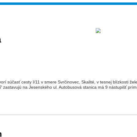
a
orí súčasť cesty I/11 v smere Svrčinovec, Skalité, v tesnej blízkosti ž
a 7 zastavujú na Jesenského ul. Autobusová stanica má 9 nástupišť prím
m