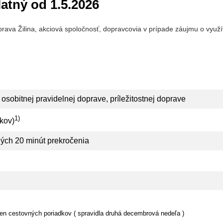
atný od 1.5.2026
ava Žilina, akciová spoločnosť, dopravcovia v prípade záujmu o využí
osobitnej pravidelnej doprave, príležitostnej doprave
1)
kov)
ých 20 minút prekročenia
n cestovných poriadkov ( spravidla druhá decembrová nedeľa )