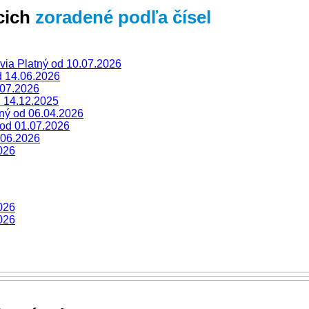
úcich
zoradené podľa čísel
ovia
Platný od 10.07.2026
d 14.06.2026
.07.2026
d 14.12.2025
tný od 06.04.2026
 od 01.07.2026
.06.2026
026
026
026