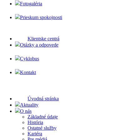
Fotogaléria
Prieskum spokojnosti
Klientske centrá
Otázky a odpovede
Cyklobus
Kontakt
Úvodná stránka
Aktuality
O nás
Základné údaje
História
Ostatné služby
Kariéra
Pre médiá