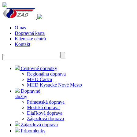
O nás
Dopravná karta
Klientske centrá
Kontakt
Cestovné poriadky
Regionálna doprava
MHD Čadca
MHD Kysucké Nové Mesto
Dopravné
služby
Prímestská doprava
Mestská doprava
Diaľková doprava
Zájazdová doprava
Zájazdová doprava
Pripomienky