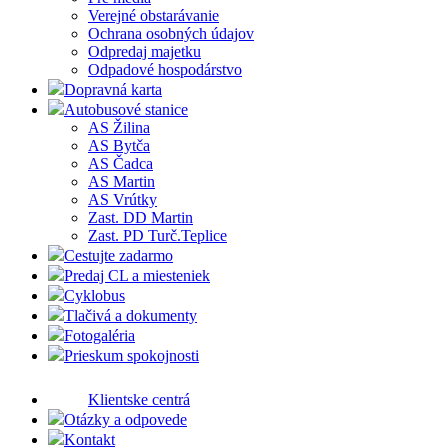
Verejné obstarávanie
Ochrana osobných údajov
Odpredaj majetku
Odpadové hospodárstvo
Dopravná karta
Autobusové stanice
AS Žilina
AS Bytča
AS Čadca
AS Martin
AS Vrútky
Zast. DD Martin
Zast. PD Turč.Teplice
Cestujte zadarmo
Predaj CL a miesteniek
Cyklobus
Tlačivá a dokumenty
Fotogaléria
Prieskum spokojnosti
Klientske centrá
Otázky a odpovede
Kontakt