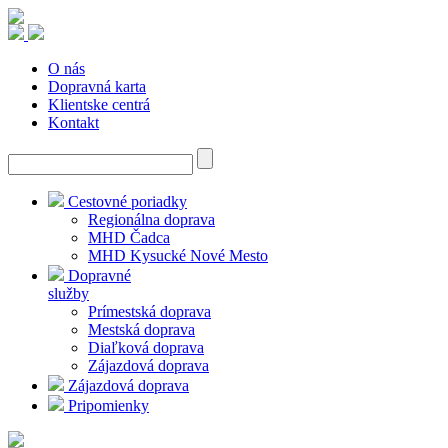
O nás
Dopravná karta
Klientske centrá
Kontakt
Cestovné poriadky
Regionálna doprava
MHD Čadca
MHD Kysucké Nové Mesto
Dopravné
služby
Prímestská doprava
Mestská doprava
Diaľková doprava
Zájazdová doprava
Zájazdová doprava
Pripomienky