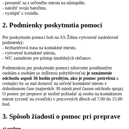
- presunúť sa z určeného miesta na nástupište,
- naložiť svoju batožinu,
- vystúpiť z vozidla.
2. Podmienky poskytnutia pomoci
Pre poskytnutie pomoci boli na AS Žilina vytvorené nasledovné
podmienky:
- bezbariérová trasa na kontaktné miesto,
- vytvorené kontaktné miesta,
- WC zariadenie pre prístup imobilných občanov.
Podmienkou pre poskytnutie pomoci zdravotne postihnutým
osobám a osobám so zníženou pohyblivosťou
je oznámenie
odchodu aspoň 36 hodín predtým, ako je pomoc potrebná
a
cestujúci by sa mal dostaviť na určené kontaktné miesto v
dohodnutom čase (najneskôr 30 minút pred časom odchodu spoja).
O pomoc pri preprave je možné požiadať aj osobu na kontaktnom
mieste (zvoniť na zvonček) v pracovných dňoch od 7.00 do 15.00
hod.
3. Spôsob žiadosti o pomoc pri preprave
a) osobne