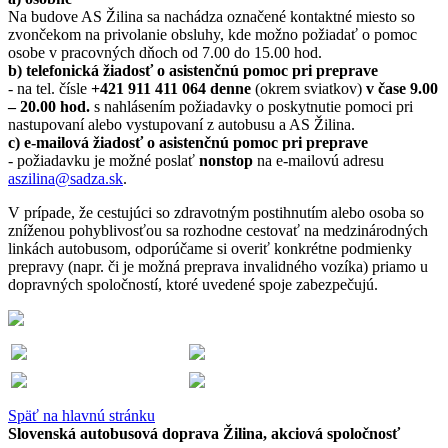
Na budove AS Žilina sa nachádza označené kontaktné miesto so
zvončekom na privolanie obsluhy, kde možno požiadať o pomoc
osobe v pracovných dňoch od 7.00 do 15.00 hod.
b) telefonická žiadosť o asistenčnú pomoc pri preprave
- na tel. čísle
+421 911 411 064 denne
(okrem sviatkov)
v čase 9.00
– 20.00 hod.
s nahlásením požiadavky o poskytnutie pomoci pri
nastupovaní alebo vystupovaní z autobusu a AS Žilina.
c) e-mailová žiadosť o asistenčnú pomoc pri preprave
- požiadavku je možné poslať
nonstop
na e-mailovú adresu
aszilina@sadza.sk
.
V prípade, že cestujúci so zdravotným postihnutím alebo osoba so
zníženou pohyblivosťou sa rozhodne cestovať na medzinárodných
linkách autobusom, odporúčame si overiť konkrétne podmienky
prepravy (napr. či je možná preprava invalidného vozíka) priamo u
dopravných spoločností, ktoré uvedené spoje zabezpečujú.
Späť na hlavnú stránku
Slovenská autobusová doprava Žilina, akciová spoločnosť