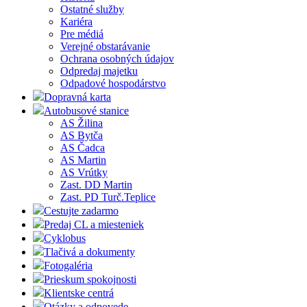
Ostatné služby
Kariéra
Pre médiá
Verejné obstarávanie
Ochrana osobných údajov
Odpredaj majetku
Odpadové hospodárstvo
Dopravná karta
Autobusové stanice
AS Žilina
AS Bytča
AS Čadca
AS Martin
AS Vrútky
Zast. DD Martin
Zast. PD Turč.Teplice
Cestujte zadarmo
Predaj CL a miesteniek
Cyklobus
Tlačivá a dokumenty
Fotogaléria
Prieskum spokojnosti
Klientske centrá
Otázky a odpovede