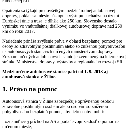
rámci celej EÚ.
Opatrenia sa týkajú predovšetkým medzinárodnej autobusovej
dopravy, pokiaľ sa miesto nástupu a výstupu nachádza na území
Európskej únie a trasa je dlhšia ako 250 km. Slovensko dostalo
výnimku vo vnútroštátnej diaľkovej autobusovej doprave nad 250
km do roku 2017.
Nariadenie prináša zvýšenie práva v oblasti bezplatnej pomoci pre
osoby so zdravotným postihnutím alebo so zníženou pohyblivosťou
na autobusových staniciach určených ministerstvom dopravy.
Zoznam určených autobusových staníc je zverejnený na internetovej
stránke Ministerstva dopravy, výstavby a regionálneho rozvoja SR.
Medzi určené autobusové stanice patrí od 1. 9. 2013 aj
autobusová stanica v Žiline.
1. Právo na pomoc
Autobusová stanica v Žiline zabezpečuje oprávnenou osobou
zdravotne postihnutým osobám alebo osobám so zníženou
pohyblivosťou bezplatnú pomoc, aby tieto osoby mohli:
- oznámiť svoj príchod na AS a podať svoju žiadosť o pomoc na
určenom mieste,